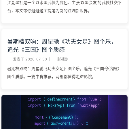
江湖墨社是一个以水墨武侠为底色、主张'以墨会友'的武侠社交平
台，本文带你逛逛这个提笔为剑的江湖新世界。
暑期档双响：周星驰《功夫女足》图个乐，
追光《三国》图个质感
发表于
2026-07-30
|
影视剧
暑期档双响：周星驰《功夫女足》图个乐，追光《三国·争洛阳》
图个质感。一篇中肯推荐，两部都值得走进影院。