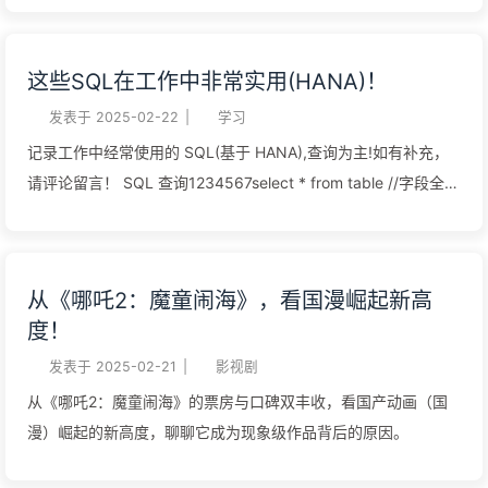
件即可。 如果底部未出现安装则可能已安装或者浏览器禁止，需
要联系相关人员检查。 客户端安装 找到对应系统位数(x86,x64)
这些SQL在工作中非常实用(HANA)！
的安装文件安装 T100 相关环境,运行启动文件。 浏览器安装存
在闪退问题建议客户端安装 注意事项 浏览器只能使用 IE 内核。
发表于
2025-02-22
|
学习
浏览器需要取消弹窗拦截，浏览器设置中可关闭。 添加兼容性视
记录工作中经常使用的 SQL(基于 HANA),查询为主!如有补充，
图。 客户端安装 T100 后打开运行文件需要注意端口。 如若打
请评论留言！ SQL 查询1234567select * from table //字段全部
不开可以打开运行文件属性界面,在目标路径中添加-aD 即可。
查询select col from table //查询指定字段select col as at from
打不开建议尝试调节 T100 在浏览器的安全设置。 IE 浏览器问题
table //别名select DISTINCT col from table //去重（影响性
IE 问题汇总 IE 浏览器,报表闪退打不开 清除浏览器缓存 添加兼容
能，慎用） SQL 连接常用连接为左连接、右连接，内连接，外
从《哪吒2：魔童闹海》，看国漫崛起新高
性视图 降低保护等级 关闭杀毒软件 添加信任站点 activeX 开启
连接 左连接 1select * from table1 t1 left join table2 t2 on
度！
重置浏览器设置 360 主页修复 等等….. IE9 一下的浏览器不可以
t1.col=t2.col 右连接 1select * from table1 t1 right join table2
使用，请升级! 使用 Ctrl+Alt+Del 重启电脑 安装问题注意电脑的
t2 on t1.col=t2.col 内连接 123select * from table1 t1 inner join
发表于
2025-02-21
|
影视剧
系统位数来安装相应的客户端环境 djc 配置图片监修中 系统架构
table2 t2 on t1.col=t2.colselect * from table1 t1 join table2 t2
从《哪吒2：魔童闹海》的票房与口碑双丰收，看国产动画（国
$TOP 为文件最上层 com/lib 标准公用函数存放目录 com/sub
on t1.col=t2.col 外连接 1select * from table1 t1 outer join
漫）崛起的新高度，聊聊它成为现象级作品背后的原因。
标准公用子函数存放目录 com/qry 开窗 4gl 程序源码 4fd 画面
table2 t2 on t1.col=t2.col SQL 联合 允许重复值 123SELECT
档 42f 画面档编译后的文件 [A]XX 标准模块 [C]XX 客制模块
col FROM table1UNION ALLSELECT col FROM table2; 不允许