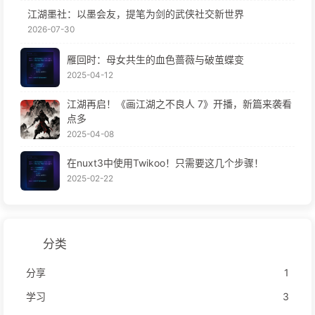
江湖墨社：以墨会友，提笔为剑的武侠社交新世界
2026-07-30
雁回时：母女共生的血色蔷薇与破茧蝶变
2025-04-12
江湖再启！《画江湖之不良人 7》开播，新篇来袭看
点多
2025-04-08
在nuxt3中使用Twikoo！只需要这几个步骤！
2025-02-22
分类
分享
1
学习
3