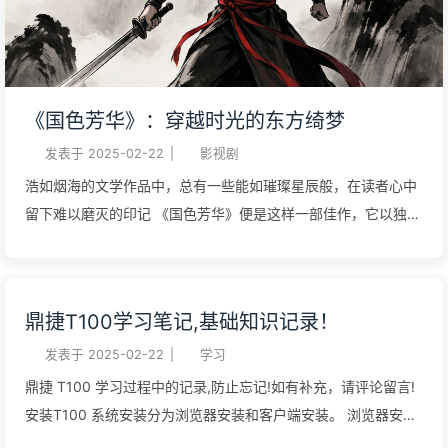
《国色芳华》：穿越时光的东方绮梦
发表于
2025-02-22
|
影视剧
浩如烟海的文学作品中，总有一些能如璀璨星辰般，在读者心中
留下难以磨灭的印记 《国色芳华》便是这样一部佳作，它以独特
的魅力，将我们带入了一个充满诗意与浪漫的东方世界
鼎捷T100学习笔记,基础知识记录！
发表于
2025-02-22
|
学习
鼎捷 T100 学习过程中的记录,防止忘记!如有补充，请评论留言!
安装T100 系统安装分为浏览器安装和客户端安装。 浏览器安装
在浏览器中输入 T100 服务 IP,点击浏览器底部安装 activeX 控