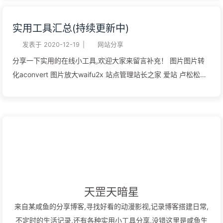
asft300 asf 模块 t 作业类别 i 基本数据 m 主档 t 事务处理 s 参
重复值 123SELECT col FROM table1UNIONSELECT col
数设定 p 批处理 r 报表 系统架构图系统配置时，均以$TOP作为
实用工具汇总(持续更新中)
FROM table2; 分组 GROUP BY 1SELECT col FROM table1
最上层目录，在$TOP 挂上各种系统所需的工具、模块等目录，
group by col 排序 row_number 依次排序 1SELECT
发表于
2020-12-19
|
网站分享
用做有效率的运作及管理。基本框架如图： 工作目录图片监修中
col1,row_number() over(PARTITION BY col2 ORDER BY col3)
分享一下实用的在线小工具,欢迎大家来留言补充！ 图片图片转
com/cfg 目录配置本目录下是置放程序执行时所需参照的设定部
as t FROM table1 例子:1,2,3,4,5,6 rank 跳跃排序 1SELECT
化aconvert 图片放大waifu2x 站点管理站长之家 爱站 卢松松
分。包含工具栏（Tollbar）设定、屏幕显示样式（Window
col1,rank() over(PARTITION BY col2 ORDER BY col3) as t
SEO工具 在线画图流程图processon PSuupoop CDN猫云 网站
Style）设定及共享功能定义（Action Default）等数据。 图片监
FROM table1 例子:1,2,2,4,5,6 dense_rank 叠加排序 1SELECT
管理vercel 基于github的图床 JS 插件Swiper滑动 scrollreveal
修中 模块下目录配置模块目录下是实际置放相关数据，包含程序
col1,den...
展现动画 翻译类 沪江小 D 有道词典 游戏类 Taptap Qooapp 影
源码（4gl）、画面源码（4fd）、数据表结构（sch）及编译结
视类 bilibili 壁纸下载WALLPAPER ABYSS 极简壁纸 兽耳科技
果（42m、4...
天罡天暗星
来自某咸鱼的分享博客,寻找好看的动漫影视,记录博客搭建日常,
不定时的生活记录,还有各种实用小工具分享,没错这里是咸鱼生